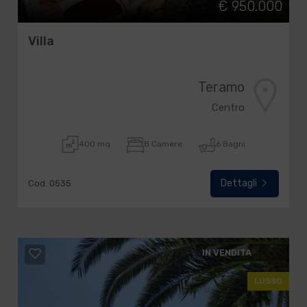
€ 950.000
Villa
Teramo
Centro
400 mq
8 Camere
6 Bagni
Dettagli
Cod. 0535
IN VENDITA
LUSSO