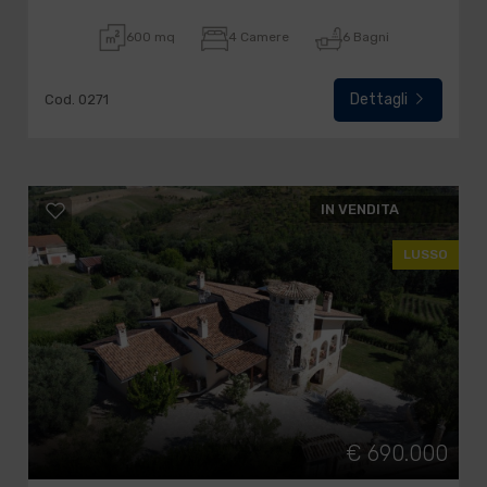
600 mq
4 Camere
6 Bagni
Dettagli
Cod. 0271
IN VENDITA
LUSSO
€ 690.000