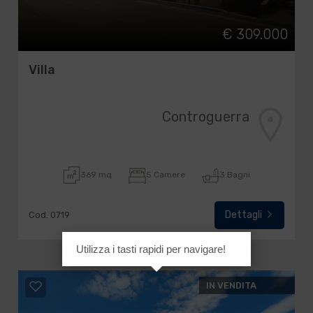
€ 309.000
Villa
Controguerra
369 mq
5 Camere
3 Bagni
Dettagli
Cod. 0719
Utilizza i tasti rapidi per navigare!
IN VENDITA