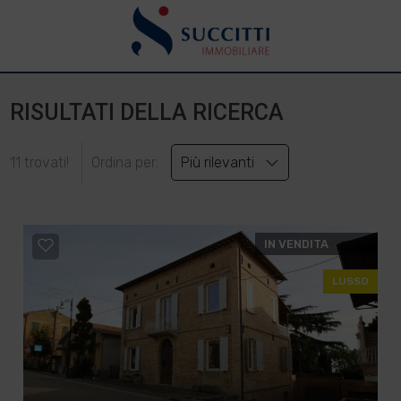
RISULTATI DELLA RICERCA
11 trovati!
Ordina per:
Più rilevanti
IN VENDITA
LUSSO