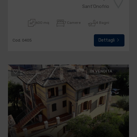
Sant'Onofrio
600 mq
7 Camere
4 Bagni
Dettagli
Cod. 0405
IN VENDITA