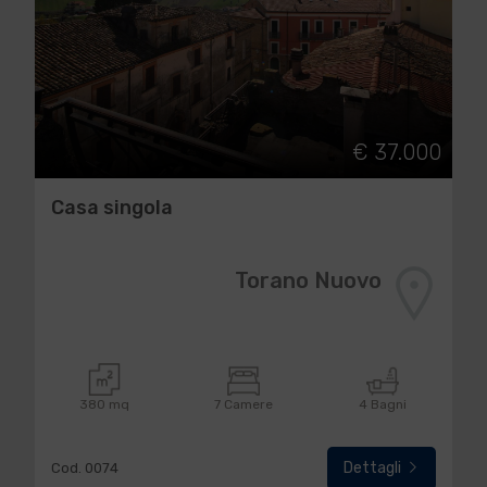
€ 37.000
Casa singola
Torano Nuovo
380 mq
7 Camere
4 Bagni
Dettagli
Cod. 0074