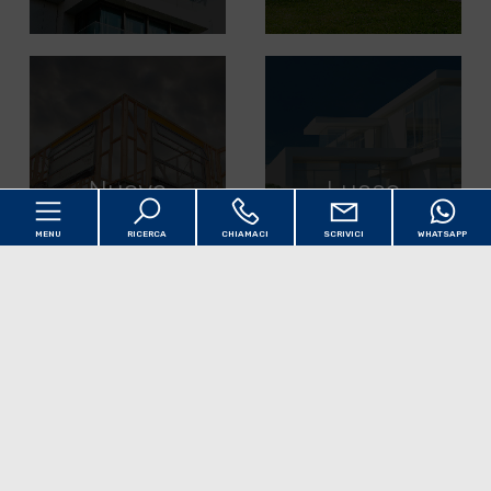
Nuove
Lusso
Costruzioni
MENU
RICERCA
CHIAMACI
SCRIVICI
WHATSAPP
Codice
Home
Contratto
Chi siamo
Qualsiasi
Vendita
Affitto
Immobili
[+]