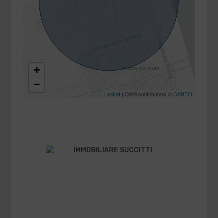
+
−
Leaflet
| OSM contributors ©
CARTO