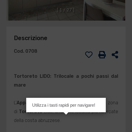
[
1
/
2
7
]
Descrizione
Cod. 0708
Tortoreto
LIDO: Trilocale a pochi passi dal
mare
L'
Appartamento
in
Vendita
si trova nella zona
Utilizza i tasti rapidi per navigare!
di
Tortoreto
Lido, una delle località più ricercate
della costa abruzzese.