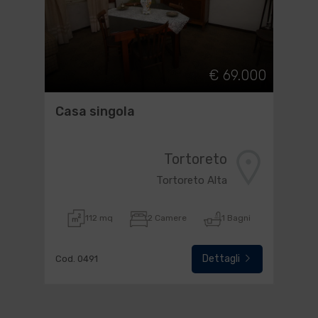
€ 69.000
Casa singola
Tortoreto
Tortoreto Alta
112 mq
2 Camere
1 Bagni
Dettagli
Cod. 0491