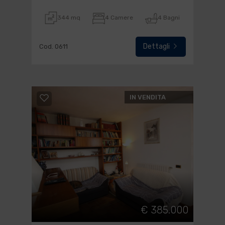
344 mq
4 Camere
4 Bagni
Dettagli
Cod. 0611
IN VENDITA
€ 385.000