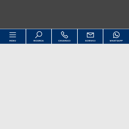
MENU
RICERCA
CHIAMACI
SCRIVICI
WHATSAPP
Codice
Home
Contratto
Chi siamo
Qualsiasi
Vendita
Affitto
Immobili
[+]
Scegli dove cercare
Servizi