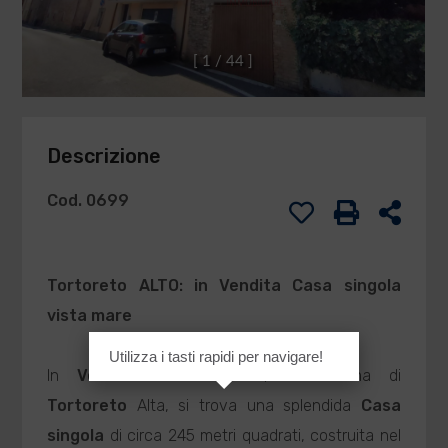
[
1
/
4
4
]
Descrizione
Cod. 0699
Tortoreto
ALTO: in
Vendita
Casa singola
vista mare
Utilizza i tasti rapidi per navigare!
In
Vendita
a
Tortoreto
, nella zona di
Tortoreto
Alta, si trova una splendida
Casa
singola
di circa 245 metri quadrati, costruita nel