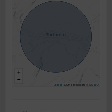
+
−
Leaflet
| OSM contributors ©
CARTO