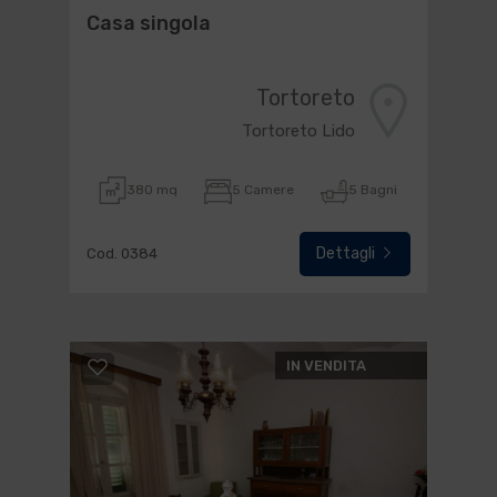
Casa singola
Tortoreto
Tortoreto Lido
380 mq
5 Camere
5 Bagni
Dettagli
Cod. 0384
IN VENDITA