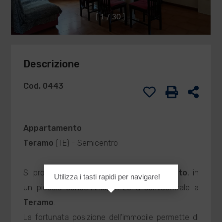
[
1
/
3
0
]
Descrizione
Cod. 0443
Appartamento
Teramo
(TE) - Semicentro
Si propone la
Vendita
di un
Appartamento
, in
Utilizza i tasti rapidi per navigare!
un piccolo condominio, in zona semicentrale a
Teramo
.
La fortunata posizione dell'immobile permette di