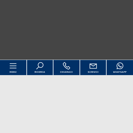
MENU
RICERCA
CHIAMACI
SCRIVICI
WHATSAPP
Codice
Home
Contratto
Chi siamo
Qualsiasi
Vendita
Affitto