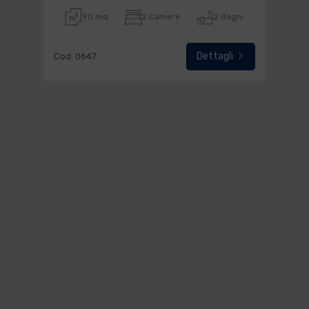
90 mq
2 Camere
2 Bagni
Dettagli
Cod. 0647