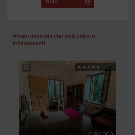
INVIA
Alcuni immobili che potrebbero
interessarti
IN VENDITA
€ 84.000