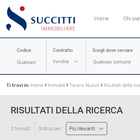
Home
Chi si
Codice
Contratto
Scegli dove cercare
Vendita
›
›
›
Ti trovi in:
Home
Immobili
Torano Nuovo
Risultati della ri
RISULTATI DELLA RICERCA
2 trovati!
Ordina per:
Più rilevanti