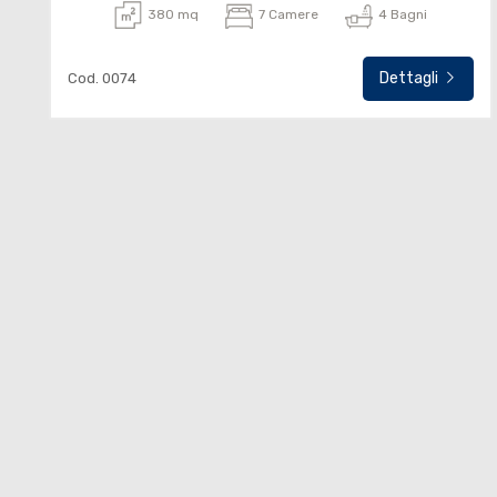
380 mq
7 Camere
4 Bagni
Dettagli
Cod. 0074