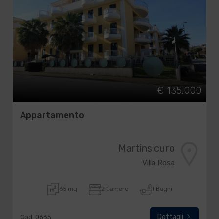
€ 135.000
Appartamento
Martinsicuro
Villa Rosa
65 mq
2 Camere
1 Bagni
Dettagli
Cod. 0685