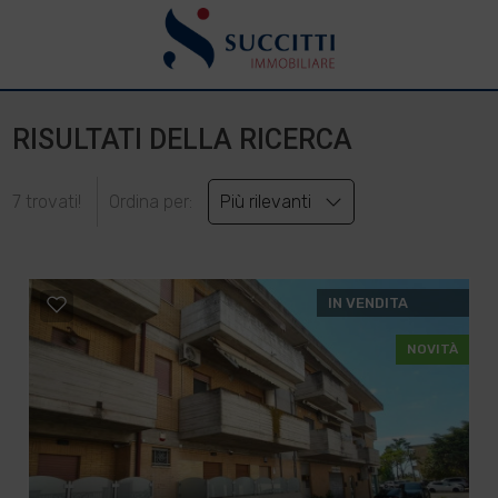
RISULTATI DELLA RICERCA
7 trovati!
Ordina per:
Più rilevanti
IN VENDITA
NOVITÀ