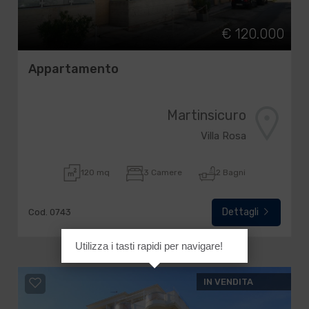
€ 120.000
Appartamento
Martinsicuro
Villa Rosa
120 mq
3 Camere
2 Bagni
Dettagli
Cod. 0743
Utilizza i tasti rapidi per navigare!
IN VENDITA